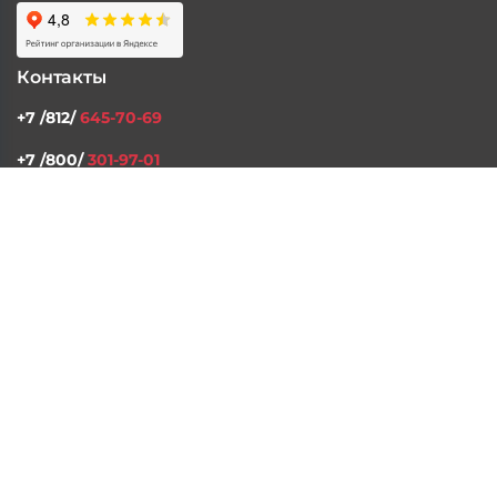
Контакты
+7 /812/
645-70-69
+7 /800/
301-97-01
звонок бесплатный для всех регионов России
©2026 Интернет магазин тюнинга Старз Партс
Политика конфиденциальности
Пользовательское
соглашение
Вся представленная на сайте информация, касающаяся
технических характеристик, наличия на складе, стоимости