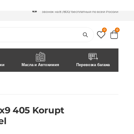
+7 /800/
301-97-01
+7 /812/
645-70-69
звонок на 8 /800/ бесплатный по всей России
0
0
ски
Масла и Автохимия
Перевозка багажа
x9 405 Korupt
el