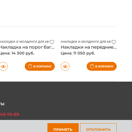
КА И ЭЛЕКТРИКА АВТОМОБИЛЯ
НАКЛАДКИ И МОЛДИНГИ ДЛЯ АВТО
НАКЛАДКИ И МОЛДИНГИ ДЛЯ АВТО
,
ОПТИКА И
Накладка на порог багажника Toyota Fortuner 2017-, нержавейка
Накладки на передние фары Toyota Fortuner 2017-, хром
Цена: 14 300 руб.
Цена: 11 050 руб.
В КОРЗИНУ
В КОРЗИНУ
ты
45-70-69
ПРИНЯТЬ
ОТКЛОНИТЬ
301-97-01
платный для всех регионов