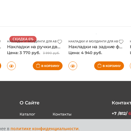
СКИДКА 6%
НАКЛАДКИ И МОЛДИНГИ ДЛЯ АВТО
НАКЛАДКИ И МОЛДИНГИ ДЛЯ АВТО
,
ОПТИ
uner 2017-, хром
Накладки на ручки дверей Toyota Fortuner 2017-, хром
Накладки на задние фонари Toyota Fortuner 2017-, хром, китай
Цена: 3 770 руб.
Цена: 4 940 руб.
3 990 руб.
В КОРЗИНУ
В КОРЗИНУ
О Сайте
Контак
+7 /812/
6
Каталог
Контакты
нее в
политике конфиденциальности
.
Доставка и
Статьи
+7 /800/
Оплата
звонок бес