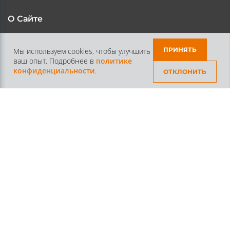
литера А помещение 10-Н
О Сайте
Каталог
Контакты
ПРИНЯТЬ
Мы используем cookies, чтобы улучшить
ваш опыт. Подробнее в
политике
Доставка и Оплата
Статьи
конфиденциальности
.
ОТКЛОНИТЬ
Контакты
+7 /812/
645-70-69
+7 /800/
301-97-01
звонок бесплатный для всех регионов России