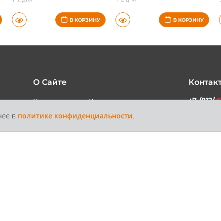
1-2 дня
1-2 дня
В КОРЗИНУ
В КОРЗИНУ
О Сайте
Контак
нее в
политике конфиденциальности
.
+7 /812/
6
Каталог
Контакты
Доставка и
Статьи
+7 /800/
Оплата
звонок бес
России