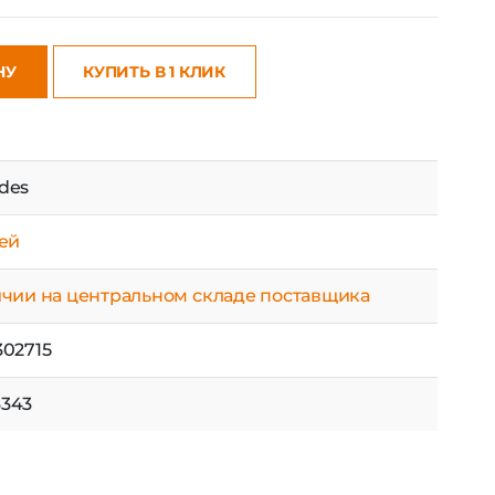
НУ
КУПИТЬ В 1 КЛИК
des
ней
ичии на центральном складе поставщика
302715
343