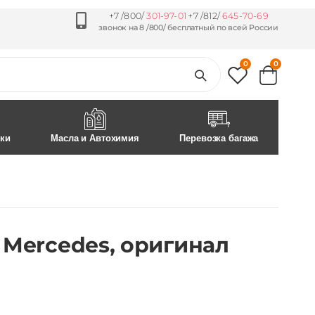
+7 /800/
301-97-01
+7 /812/
645-70-69
звонок на 8 /800/ бесплатный по всей России
0
0
ски
Масла и Автохимия
Перевозка багажа
, Mercedes, оригинал