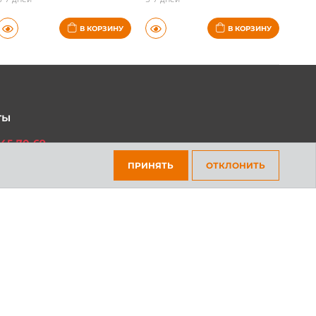
5-7 дней
5-7 дней
В КОРЗИНУ
В КОРЗИНУ
ты
45-70-69
ПРИНЯТЬ
ОТКЛОНИТЬ
301-97-01
платный для всех регионов