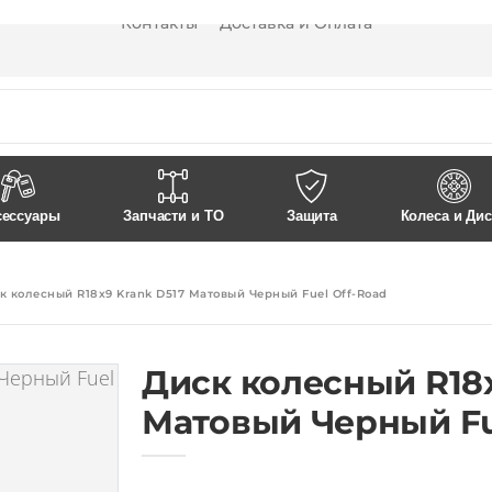
Контакты
Доставка и Оплата
сессуары
Запчасти и ТО
Защита
Колеса и Ди
к колесный R18x9 Krank D517 Матовый Черный Fuel Off-Road
Диск колесный R18x
Матовый Черный Fu