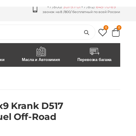
+7 /800/
301-97-01
+7 /812/
645-70-69
звонок на 8 /800/ бесплатный по всей России
0
0
ски
Масла и Автохимия
Перевозка багажа
9 Krank D517
el Off-Road