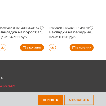
КА И ЭЛЕКТРИКА АВТОМОБИЛЯ
НАКЛАДКИ И МОЛДИНГИ ДЛЯ АВТО
НАКЛАДКИ И МОЛДИНГИ ДЛЯ АВТО
,
ОПТИКА И
Накладка на порог багажника Toyota Fortuner 2017-, нержавейка
Накладки на передние фары Toyota Fortuner 2017-, хром
Цена: 14 300 руб.
Цена: 11 050 руб.
В КОРЗИНУ
В КОРЗИНУ
ты
45-70-69
ПРИНЯТЬ
ОТКЛОНИТЬ
301-97-01
платный для всех регионов