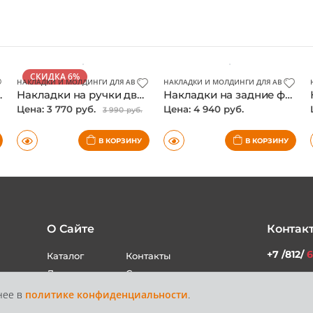
СКИДКА 6%
НАКЛАДКИ И МОЛДИНГИ ДЛЯ АВТО
НАКЛАДКИ И МОЛДИНГИ ДЛЯ АВТО
,
ОПТИ
uner 2017-, хром
Накладки на ручки дверей Toyota Fortuner 2017-, хром
Накладки на задние фонари Toyota Fortuner 2017-, хром, китай
Цена: 3 770 руб.
Цена: 4 940 руб.
3 990 руб.
В КОРЗИНУ
В КОРЗИНУ
О Сайте
Контак
+7 /812/
6
Каталог
Контакты
нее в
политике конфиденциальности
.
Доставка и
Статьи
+7 /800/
Оплата
звонок бес