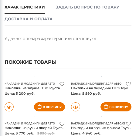
ХАРАКТЕРИСТИКИ
ЗАДАТЬ ВОПРОС ПО ТОВАРУ
ДОСТАВКА И ОПЛАТА
У данного товара характеристики отсутствуют
ПОХОЖИЕ ТОВАРЫ
НАКЛАДКИ И МОЛДИНГИ ДЛЯ АВТО
НАКЛАДКИ И МОЛДИНГИ ДЛЯ АВТО
Накладки на задние ПТФ Toyota Fortuner 2017-, хром
Наклдаки на передние ПТФ Toyota Fortuner 2017-, хром
Цена: 5 200 руб.
Цена: 5 590 руб.
В КОРЗИНУ
В КОРЗИНУ
НАКЛАДКИ И МОЛДИНГИ ДЛЯ АВТО
НАКЛАДКИ И МОЛДИНГИ ДЛЯ АВТО
,
ОПТИКА 
Накладки на ручки дверей Toyota Fortuner 2017-, хром
Накладки на задние фонари Toyota Fortuner 2017-, хром, китай
Цена: 3 770 руб.
Цена: 4 940 руб.
3 990 руб.