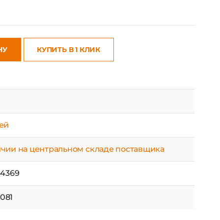
НУ
КУПИТЬ В 1 КЛИК
ней
ичии на центральном складе поставщика
44369
081