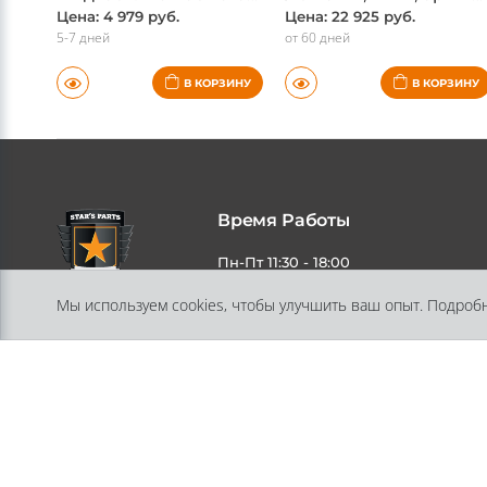
Жидкость AdBlue Euro6 (BMW), BMW, оригинал
Лента ББ, BMW, оригинал
Цена: 4 979 руб.
Цена: 22 925 руб.
5-7 дней
от 60 дней
В КОРЗИНУ
В КОРЗИНУ
Время Работы
Мы используем cookies, чтобы улучшить ваш опыт. Подроб
Пн-Пт 11:30 - 18:00
Адрес
197348, Санкт-Петербург, ул.
Генерала Хрулева, дом 13, литера А
помещение 10-Н