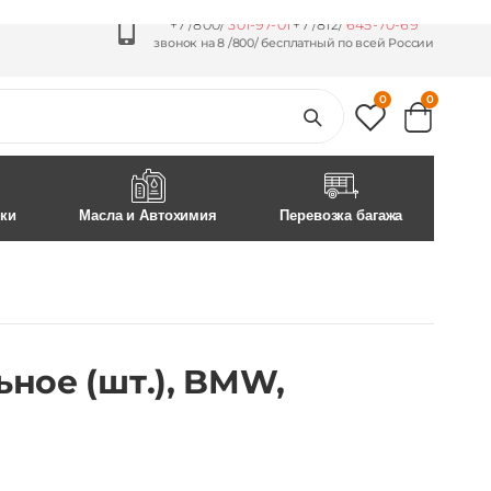
+7 /800/
301-97-01
+7 /812/
645-70-69
звонок на 8 /800/ бесплатный по всей России
0
0
ски
Масла и Автохимия
Перевозка багажа
ное (шт.), BMW,