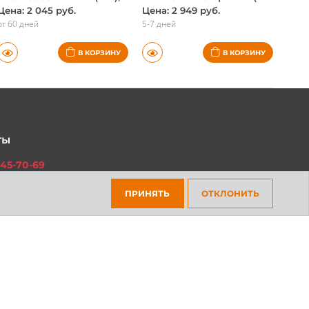
11231253339 Гайка (шт.), BMW, оригинал
24147572603 пробка (шт.), BMW, оригинал
Цена: 2 045 руб.
Цена: 2 949 руб.
от 60 дней
5-7 дней
В КОРЗИНУ
В КОРЗИНУ
ты
45-70-69
ПРИНЯТЬ
ОТКЛОНИТЬ
301-97-01
платный для всех регионов