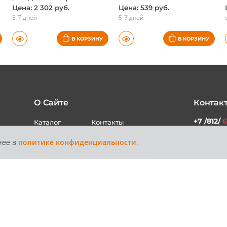
, Жидкость тормозная 1л. DOT4., BMW, оригинал
07119905147 Болт с шайбой, BMW, оригинал
Цена: 2 302 руб.
Цена: 539 руб.
5-7 дней
5-7 дней
В КОРЗИНУ
В КОРЗИНУ
О Сайте
Контак
нее в
политике конфиденциальности
.
+7 /812/
6
Каталог
Контакты
Доставка и
Статьи
+7 /800/
Оплата
звонок бес
России