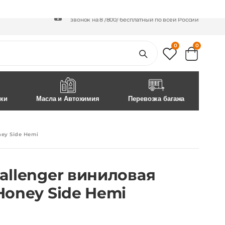
+7 /800/
301-97-01
+7 /812/
645-70-69
звонок на 8 /800/ бесплатный по всей России
0
0
ски
Масла и Автохимия
Перевозка багажа
ney Side Hemi
allenger виниловая
Honey Side Hemi