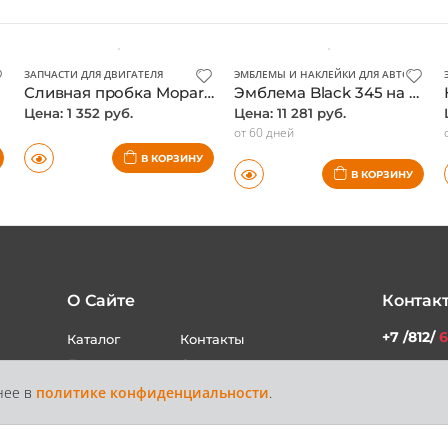
ЗАПЧАСТИ ДЛЯ ДВИГАТЕЛЯ
ЭМБЛЕМЫ И НАКЛЕЙКИ ДЛЯ АВТО
Сливная пробка Mopar, оригинал
Эмблема Black 345 на крыло, Mopar, оригинал
Цена: 1 352 руб.
Цена: 11 281 руб.
от 60 дней
В КОРЗИНУ
В КОРЗИНУ
О Сайте
Контак
нее в
политике конфиденциальности
.
+7 /812/
6
Каталог
Контакты
Доставка и
Статьи
+7 /800/
Оплата
звонок бес
России