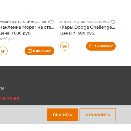
ЭМБЛЕМЫ И НАКЛЕЙКИ ДЛЯ АВТО
ОПТИКА И ЭЛЕКТРИКА АВТОМОБИЛЯ
Наклейка Mopar на стекло, оригинал
Фары Dodge Challenger III 2008-2019, LED
Цена: 1 688 руб.
Цена: 71 500 руб.
от 60 дней
В КОРЗИНУ
В КОРЗИНУ
ты
45-70-69
ПРИНЯТЬ
ОТКЛОНИТЬ
301-97-01
платный для всех регионов