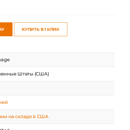
НУ
КУПИТЬ В 1 КЛИК
mage
енные Штаты (США)
дней
чии на складе в США