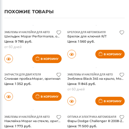
ПОХОЖИЕ ТОВАРЫ
ЭМБЛЕМЫ И НАКЛЕЙКИ ДЛЯ АВТО
БРЕЛОКИ ДЛЯ АВТОМОБИЛЯ
Шильдик Mopar Performance, оригинал
Брелок для ключей R/T
Цена: 9 785 руб.
Цена: 1 560 руб.
от 60 дней
В КОРЗИНУ
В КОРЗИНУ
ЗАПЧАСТИ ДЛЯ ДВИГАТЕЛЯ
ЭМБЛЕМЫ И НАКЛЕЙКИ ДЛЯ АВТО
Сливная пробка Mopar, оригинал
Эмблема Black 345 на крыло, Mopar, оригинал
Цена: 1 352 руб.
Цена: 11 845 руб.
от 60 дней
В КОРЗИНУ
В КОРЗИНУ
ЭМБЛЕМЫ И НАКЛЕЙКИ ДЛЯ АВТО
ОПТИКА И ЭЛЕКТРИКА АВТОМОБИЛЯ
Наклейка Mopar на стекло, оригинал
Фары Dodge Challenger III 2008-2019, LED
Цена: 1 773 руб.
Цена: 71 500 руб.