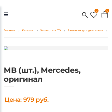
0
0
Главная
Каталог
Запчасти и ТО
Запчасти для двигателя
M
MB (шт.), Mercedes,
оригинал
Цена: 979 руб.