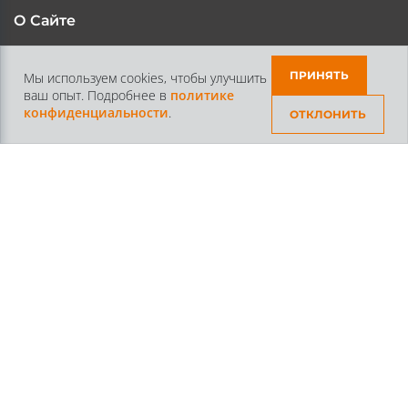
О Сайте
Каталог
Контакты
ПРИНЯТЬ
Мы используем cookies, чтобы улучшить
ваш опыт. Подробнее в
политике
Доставка и Оплата
Статьи
конфиденциальности
.
ОТКЛОНИТЬ
Контакты
+7 /812/
645-70-69
+7 /800/
301-97-01
звонок бесплатный для всех регионов России
©2026 Интернет магазин тюнинга Старз Партс