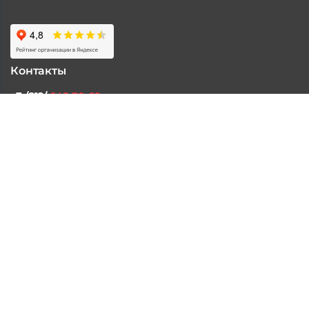
Контакты
+7 /812/
645-70-69
+7 /800/
301-97-01
звонок бесплатный для всех регионов России
©2026 Интернет магазин тюнинга Старз Партс
Политика конфиденциальности
Пользовательское
соглашение