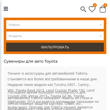
0
0
Марка
Модель
ФИЛЬТРОВАТЬ
Сувениры для авто Toyota
Тюнинг и аксессуары для автомобилей Тойота,
становятся все более востребованными в наши дни.
Недаром такие модели как Tundra 2007-, Camry
V50, Toyota Rav4 2013, Land Cruiser Prado 150, Land
Последнее время большую популярность для
Cruiser 200, Venza 2013-, Toyota GT 86, Toyota
автомобилей тойота набирают обвесы из стали и
Highlander 2014 расходятся огромными тиражами по
легкосплавные защиты картера. Обвес из