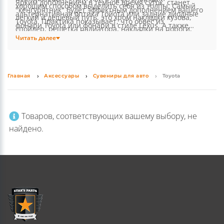
всему миру. Поэтому для Тойота тюнинг является
нержавеющей стали или в простонародии
Ярким дополнением в темное время суток, станет
хорошим способом выделить себя из толпы. Самый
"кенгурятник" будет эффектным дополнением вашего
альтернативная оптика Тойота или задние диодные
легкий и дешевый путь, это хром накладки кузова,
Toyota. Практика показывает, что обвес из
фонари Toyota или фонари в стиле Lexus. А также
спойлер, решетка радиатора, накладки на пороги,
нержавеющих труб, это прекрасный способ для
комплекты противотуманных фар и ходовые огни
Читать далее
пороги ступеньки, накладка на передний бампер или
тюнинг Тойота и защиты кузова от повреждений, а
дневного света DRL.
накладка на задний бампер. Хром накладки на ручки
также придания авто агрессивного, внедорожного
дверей и зеркала. Также всевозможные молдинги
вида.
кузова Toyota. Уют и комфорт в салоне создадут
Главная
Аксессуары
Сувениры для авто
Toyota
оригинальные коврики тойота, панели отделки
салона, дефлекторы окон. Для защиты кузова от
мелких повреждений и не очень советуем
Товаров, соответствующих вашему выбору, не
использовать брызговики Тойота и дефлектор капота.
найдено.