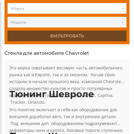
0
0
Марка
Модель
ФИЛЬТРОВАТЬ
Стекла для автомобиля Chevrolet
Эта марка охватывает весомую часть автомобильного
рынка как в Европе, так и за океаном. Начав свою
историю в начале прошлого века, компания Chevrolet
создала множество культов и просто популярных
Тюнинг Шевроле
моделей Tahoe, Trailblazer, Cruze, Lacetti, Captiva,
Tracker, Orlando.
Это понятие включает в себя как оборудование для