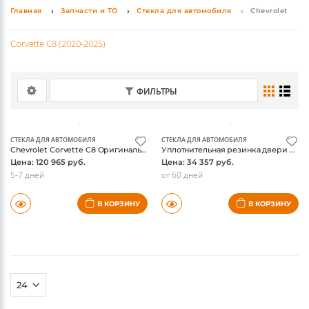
Благодаря съемным моделям крюков, вы легко можете
спрятать ТСУ в тот момент когда оно не используется.
Читать далее
Главная
Запчасти и ТО
Стекла для автомобиля
Chevrolet
Corvette C8 (2020-2025)
ФИЛЬТРЫ
СТЕКЛА ДЛЯ АВТОМОБИЛЯ
СТЕКЛА ДЛЯ АВТОМОБИЛЯ
Chevrolet Corvette C8 Оригинальная панель для снятия крыши/Задняя защелка окна
Уплотнительная резинка двери Chevrolet Corvette C8
Цена: 120 965 руб.
Цена: 34 357 руб.
5-7 дней
от 60 дней
В КОРЗИНУ
В КОРЗИНУ