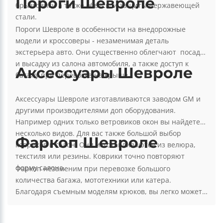
внешней доработки авто, так и внутренние детали.
Под внешним доп. оборудованием подразумевают
дефлекторы окон и капота, боковые пороги ступеньки,
Пороги Шевроле
брызговики а также обвесы и защиты нержавеющей
стали.
Пороги Шевроле в особенности на внедорожные
модели и кроссоверы - незаменимая деталь
экстерьера авто. Они существенно облегчают посадку
и высадку из салона автомобиля, а также доступ к
Аксессуары Шевроле
багажу при перевозке на крыше.
Аксессуары Шевроле изготавливаются заводом GM и
другими производителями доп оборудования.
Например одних только ветровиков окон вы найдете
несколько видов. Для вас также большой выбор
Фаркоп Шевроле
ковриков в салон. Они изготавливаются из велюра,
текстиля или резины. Коврики точно повторяют
форму салона.
Фаркоп незаменим при перевозке большого
количества багажа, мототехники или катера.