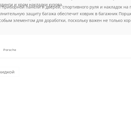
динги и хром накладки кузова.
и приборной панели и дверей, спортивного руля и накладок н
олнительную защиту багажа обеспечит коврик в багажник Порше
собым элементом для доработки, поскольку важен не только хо
Porsche
кидкой