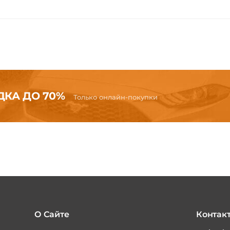
КА ДО 70%
Только онлайн-покупки
О Сайте
Контак