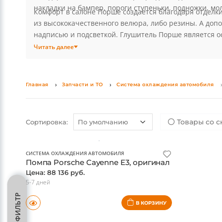
накладки на бампер, пороги ступеньки, подножки, мол
Комфорт в салоне Порше создается благодаря отделк
из высококачественного велюра, либо резины. А доп
надписью и подсветкой. Глушитель Порше является о
этом помогут различные двойные насадки на выхлоп.
Читать далее
Главная
Запчасти и ТО
Система охлаждения автомобиля
Товары со с
Сортировка:
СИСТЕМА ОХЛАЖДЕНИЯ АВТОМОБИЛЯ
Помпа Porsche Cayenne E3, оригинал
Цена: 88 136 руб.
5-7 дней
ФИЛЬТР
В КОРЗИНУ