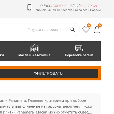
+7 /800/
301-97-01
+7 /812/
645-70-69
звонок на 8 /800/ бесплатный по всей России
0
0
ски
Масла и Автохимия
Перевозка багажа
ФИЛЬТРОВАТЬ
can и Panamera. Главным критерием при выборе
 запчасти выполненные из карбона, алюминия, кожи
58 (11-17), Panamera, Macan можно отметить обвес,