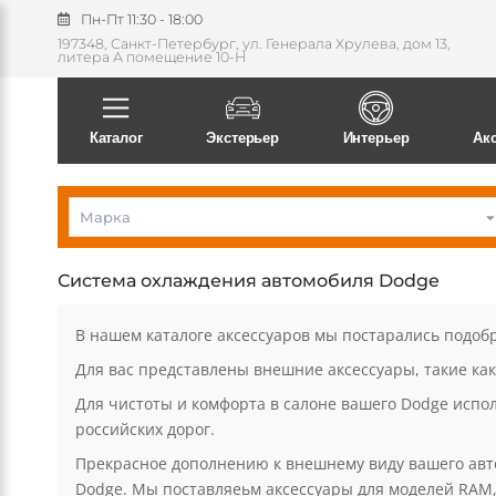
Пн-Пт 11:30 - 18:00
197348, Санкт-Петербург, ул. Генерала Хрулева, дом 13,
литера А помещение 10-Н
Каталог
Экстерьер
Интерьер
Ак
Марка
Система охлаждения автомобиля Dodge
В нашем каталоге аксессуаров мы постарались подоб
Для вас представлены внешние аксессуары, такие как
Для чистоты и комфорта в салоне вашего Dodge испол
российских дорог.
Прекрасное дополнению к внешнему виду вашего авт
Dodge. Мы поставляеьм аксессуары для моделей RAM, Ca