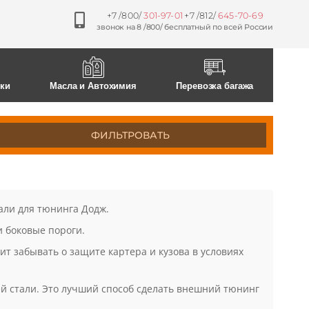
+7 /800/
301-97-01
+7 /812/
645-70-69
звонок на 8 /800/ бесплатный по всей России
ски
Масла и Автохимия
Перевозка багажа
ФИЛЬТРОВАТЬ
тали для тюнинга Додж.
и боковые пороги.
ит забывать о защите картера и кузова в условиях
й стали. Это лучший способ сделать внешний тюнинг