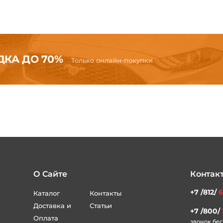
КА ДО 70%
Только онлайн-покупки
О Сайте
Контак
+7 /812/
6
Каталог
Контакты
Доставка и
Статьи
+7 /800/
Оплата
звонок бес