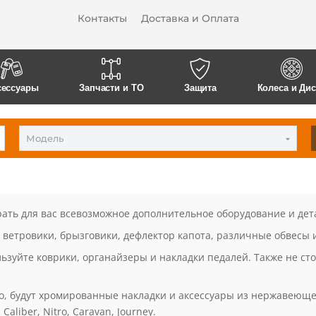
Контакты
Доставка и Оплата
сессуары
Запчасти и ТО
Защита
Колеса и Ди
Модель
рать для вас всевозможное дополнительное оборудование и де
 ветровики, брызговики, дефлектор капота, различные обвесы 
ьзуйте коврики, органайзеры и накладки педалей. Также не сто
о, будут хромированные накладки и аксессуары из нержавеюще
liber, Nitro, Caravan, Journey.