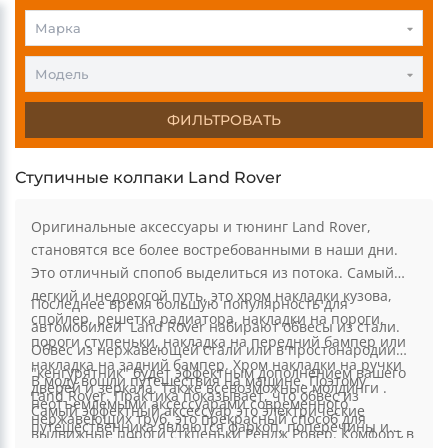
0
0
Марка
Модель
ФИЛЬТРОВАТЬ
Ступичные колпаки Land Rover
Оригинальные аксессуары и тюнинг Land Rover,
становятся все более востребованными в наши дни.
Это отличный спопоб выделиться из потока. Самый
легкий и недорогой путь, это хром накладки кузова,
Последнее время большую популярность для
спойлер, решетка радиатора, накладки на пороги,
автомобилей Land Rover набирают обвесы из стали.
пороги ступеньки, накладка на передний бампер или
Обвес из нержавеющей стали или в простонародии
накладка на задний бампер. Хром накладки на ручки
"кенгурятник" будет эффектным дополнением вашего