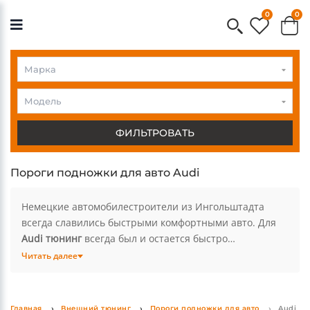
0
0
Audi
Audi
Модель
ФИЛЬТРОВАТЬ
Пороги подножки для авто Audi
Немецкие автомобилестроители из Ингольштадта
всегда славились быстрыми комфортными авто. Для
Audi тюнинг
всегда был и остается быстро
развивающимся рынком с множеством предложений.
Читать далее
Оригинальные
аксессуары Ауди
выполнены из
высококачественных материалов и не создают
сложностей в установке деталей на авто. Любой
Главная
Внешний тюнинг
Пороги подножки для авто
Audi