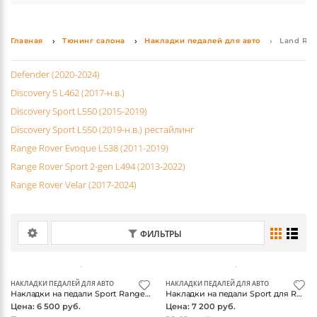
рейлинги крыши, крепления для лыж и велосипедов,
салоне создадут оригинальные коврики, панели
а также придания авто агрессивного, внедорожного
багажник на крышу Land Rover.
отделки салона, дефлекторы окон. Для защиты кузова
вида.
от мелких повреждений и не очень советуем
Главная
Тюнинг салона
Накладки педалей для авто
Land Rov
использовать брызговики Ленд Ровер и дефлектор
капота.
Defender (2020-2024)
Discovery 5 L462 (2017-н.в.)
Discovery Sport L550 (2015-2019)
Discovery Sport L550 (2019-н.в.) рестайлинг
Range Rover Evoque L538 (2011-2019)
Range Rover Sport 2-gen L494 (2013-2022)
Range Rover Velar (2017-2024)
ФИЛЬТРЫ
НАКЛАДКИ ПЕДАЛЕЙ ДЛЯ АВТО
НАКЛАДКИ ПЕДАЛЕЙ ДЛЯ АВТО
Накладки на педали Sport Range Rover Sport 2013
Накладки на педали Sport для Range Rover Evoque
Цена: 6 500 руб.
Цена: 7 200 руб.