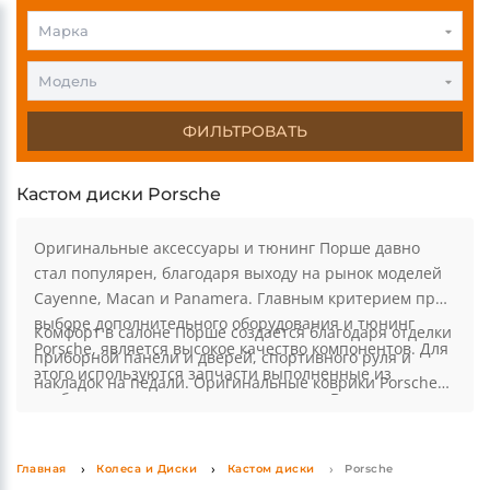
0
0
Марка
Модель
ФИЛЬТРОВАТЬ
Кастом диски Porsche
Оригинальные аксессуары и тюнинг Порше давно
стал популярен, благодаря выходу на рынок моделей
Cayenne, Macan и Panamera. Главным критерием при
выборе дополнительного оборудования и тюнинг
Комфорт в салоне Порше создается благодаря отделки
Porsche, является высокое качество компонентов. Для
приборной панели и дверей, спортивного руля и
этого используются запчасти выполненные из
накладок на педали. Оригинальные коврики Porsche
карбона, алюминия, кожи или дерева. В тюнинге
выполнены из высококачественного велюра, либо
Читать далее