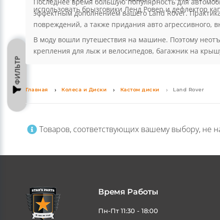
Ровер. Комфорт в салоне создадут оригинальные ковр
Последнее время большую популярность для автомоби
использовать брызговики Ленд Ровер и дефлектор кап
эффектным дополнением вашего Land Rover. Практика
повреждений, а также придания авто агрессивного, в
В моду вошли путешествия на машине. Поэтому неот
ФИЛЬТР
крепления для лыж и велосипедов, багажник на крышу
Главная
Колеса и Диски
Кастом диски
Land Rover
Товаров, соответствующих вашему выбору, не н
Время Работы