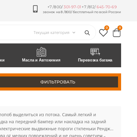
+7 /800/
301-97-01
+7 /812/
645-70-69
звонок на 8 /800/ бесплатный по всей России
0
0
ски
Масла и Автохимия
Перевозка багажа
ФИЛЬТРОВАТЬ
попоб выделиться из потока. Самый легкий и
ладка на передний бампер или накладка на задний
 электрические выдвижные пороги сткпеньки Рендж