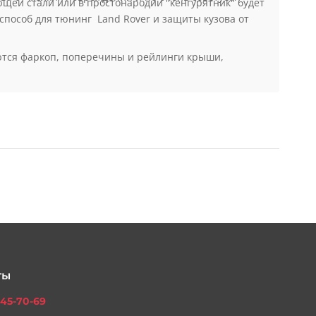
ова от мелких повреждений и не очень советуем
щей стали или в простонародии "кенгурятник" будет
способ для тюнинг Land Rover и защиты кузова от
ются фаркоп, поперечины и рейлинги крыши,
ты
45-70-69