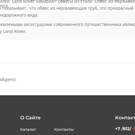
ики, панели отделки салона, дефлекторы окон. Для защиты куз
лей Land Rover набирают обвесы из стали. Обвес из нержавею
ота.
 показывает, что обвес из нержавеющих труб, это прекрасный 
недорожного вида.
ъемлемыми аксессуарами современного путешественника явля
 Land Rover.
айдено.
О Сайте
Контак
+7 /812/
6