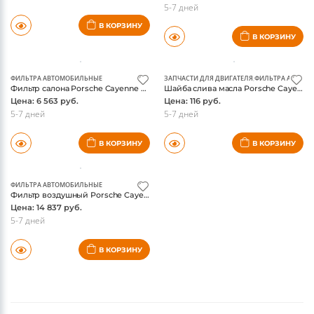
5-7 дней
В КОРЗИНУ
В КОРЗИНУ
ФИЛЬТРА АВТОМОБИЛЬНЫЕ
ЗАПЧАСТИ ДЛЯ ДВИГАТЕЛЯ
,
ФИЛЬТРА АВТОМ
Фильтр салона Porsche Cayenne E3, оригинал
Шайба слива масла Porsche Cayenne E3, оригинал
Цена: 6 563 руб.
Цена: 116 руб.
5-7 дней
5-7 дней
В КОРЗИНУ
В КОРЗИНУ
ФИЛЬТРА АВТОМОБИЛЬНЫЕ
Фильтр воздушный Porsche Cayenne E3, оригинал
Цена: 14 837 руб.
5-7 дней
В КОРЗИНУ