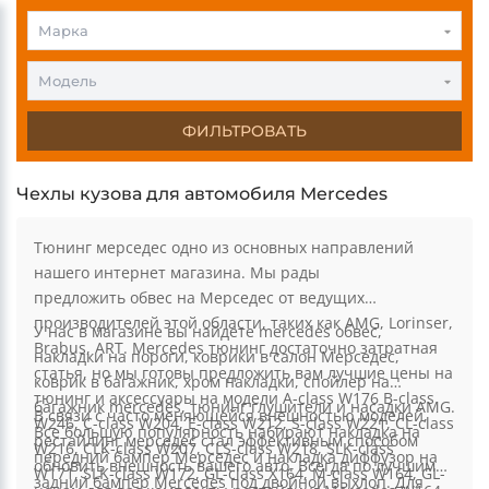
0
0
Марка
Модель
ФИЛЬТРОВАТЬ
Чехлы кузова для автомобиля Mercedes
Тюнинг мерседес одно из основных направлений
нашего интернет магазина. Мы рады
предложить обвес на Мерседес от ведущих
производителей этой области, таких как AMG, Lorinser,
У нас в магазине вы найдете mercedes обвес,
Brabus, ART. Mercedes тюнинг достаточно затратная
накладки на пороги, коврики в салон Мерседес,
статья, но мы готовы предложить вам лучшие цены на
коврик в багажник, хром накладки, спойлер на
тюнинг и аксессуары на модели A-class W176 B-class
багажник mercedes, тюнинг глушители и насадки AMG.