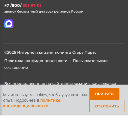
+7 /800/
301-97-01
звонок бесплатный для всех регионов России
©2026 Интернет магазин тюнинга Старз Партс
Политика конфиденциальности
Пользовательское
соглашение
Вся представленная на сайте информация, касающаяся
технических характеристик, наличия на складе, стоимости
ПРИНЯТЬ
Мы используем cookies, чтобы улучшить ваш
товаров, носит информационный характер и ни при каких
опыт. Подробнее в
политике
условиях не является публичной офертой, определяемой
конфиденциальности
.
ОТКЛОНИТЬ
положениями Статьи 437(2) Гражданского кодекса РФ.