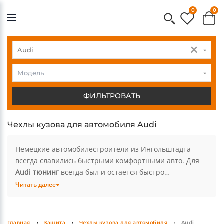
0
0
Audi
Audi
Модель
ФИЛЬТРОВАТЬ
Чехлы кузова для автомобиля Audi
Немецкие автомобилестроители из Ингольштадта
всегда славились быстрыми комфортными авто. Для
Audi тюнинг
всегда был и остается быстро
развивающимся рынком с множеством предложений.
Читать далее
Оригинальные
аксессуары Ауди
выполнены из
высококачественных материалов и не создают
сложностей в установке деталей на авто. Любой
Главная
Защита
Чехлы кузова для автомобиля
Audi