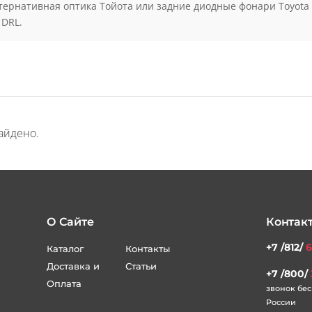
илей тойота набирают обвесы из стали и легкосплавные защит
ки тойота, панели отделки салона, дефлекторы окон. Для защи
нением вашего Toyota. Практика показывает, что обвес из нер
дания авто агрессивного, внедорожного вида.
тернативная оптика Тойота или задние диодные фонари Toyota 
 DRL.
айдено.
О Сайте
Контак
+7 /812/
6
Каталог
Контакты