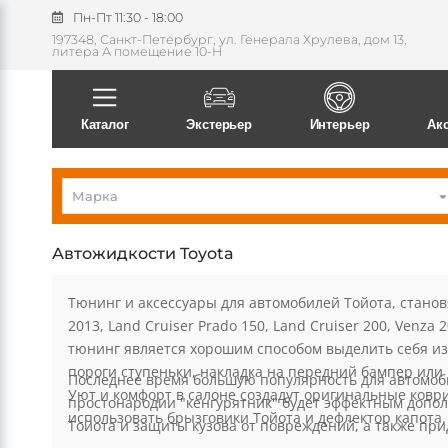
Пн-Пт 11:30 - 18:00
197348, Санкт-Петербург, ул. Генерала Хрулева, дом 13,
литера А помещение 10-Н
Поиск
Каталог
Экстерьер
Интерьер
Ак
Марка
Автожидкости Toyota
Тюнинг и аксессуары для автомобилей Тойота, станов
2013, Land Cruiser Prado 150, Land Cruiser 200, Venz
тюнинг является хорошим способом выделить себя из 
пороги ступеньки, накладка на передний бампер или 