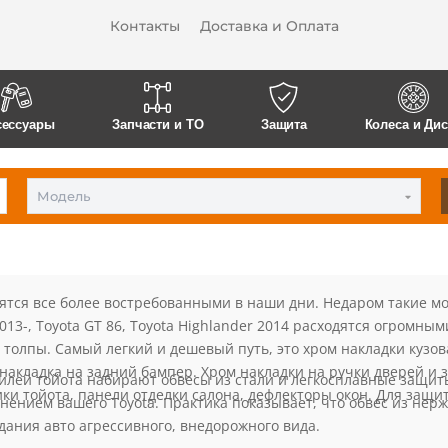
Контакты
Доставка и Оплата
сессуары
Запчасти и ТО
Защита
Колеса и Ди
Модель
ятся все более востребованными в наши дни. Недаром такие мод
a 2013-, Toyota GT 86, Toyota Highlander 2014 расходятся огромн
толпы. Самый легкий и дешевый путь, это хром накладки кузова
накладка на задний бампер. Хром накладки на ручки дверей и з