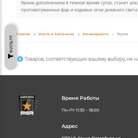
Последнее время большую популярность для автомоб
Уют и комфорт в салоне создадут оригинальные коври
простонародии "кенгурятник" будет эффектным допол
использовать брызговики Тойота и дефлектор капота.
Тойота и защиты кузова от повреждений, а также при
Ярким дополнением в темное время суток, станет аль
противотуманных фар и ходовые огни дневного света
ФИЛЬТР
Главная
Масла и Автохимия
Автожидкости
Toyota
Товаров, соответствующих вашему выбору, не н
Время Работы
Пн-Пт 11:30 - 18:00