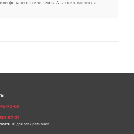
ы картера. Обвес из нержавеющей стали или в
ты кузова от мелких повреждений и не очень советуем
жавеющих труб, это прекрасный способ для тюнинг
или фонари в стиле Lexus. А также комплекты
ты
45-70-69