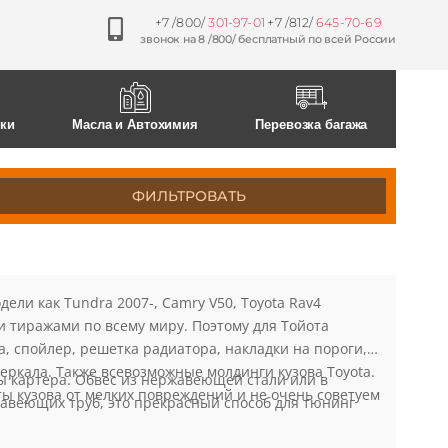
+7 /800/
301-97-01
+7 /812/
645-70-69
звонок на 8 /800/ бесплатный по всей России
0
0
ски
Масла и Автохимия
Перевозка багажа
ФИЛЬТРОВАТЬ
ели как Tundra 2007-, Camry V50, Toyota Rav4
ыми тиражами по всему миру. Поэтому для Тойота
, спойлер, решетка радиатора, накладки на пороги,
еркала. Также всевозможные молдинги кузова Toyota.