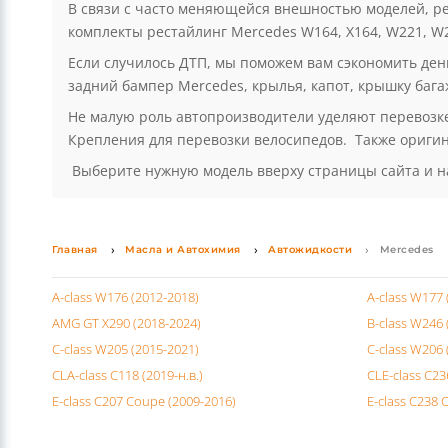
В связи с часто меняющейся внешностью моделей, ре
комплекты рестайлинг Mercedes W164, X164, W221, W2
Если случилось ДТП, мы поможем вам сэкономить де
задний бампер Mercedes, крылья, капот, крышку багаж
Не малую роль автопроизводители уделяют перевозке
Крепления для перевозки велосипедов. Также ориги
Выберите нужную модель вверху страницы сайта и н
Главная
Масла и Автохимия
Автожидкости
Mercedes
A-class W176 (2012-2018)
A-class W177 
AMG GT X290 (2018-2024)
B-class W246 
C-class W205 (2015-2021)
C-class W206 
CLA-class C118 (2019-н.в.)
CLE-class C23
E-class C207 Coupe (2009-2016)
E-class C238 