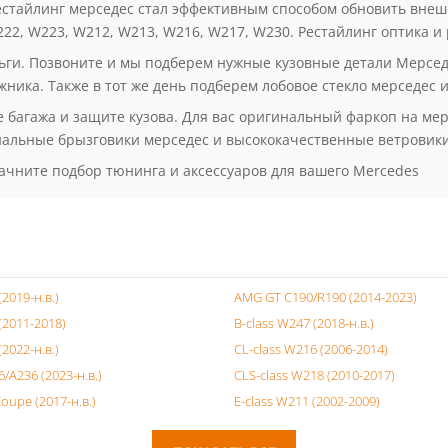
стайлинг мерседес стал эффективным способом обновить внешн
22, W223, W212, W213, W216, W217, W230. Рестайлинг оптика и
ньги. Позвоните и мы подберем нужные кузовные детали Мерсе
ника. Также в тот же день подберем лобовое стекло мерседес и
 багажа и защите кузова. Для вас оригинальный фаркоп на мер
нальные брызговики мерседес и высококачественные ветровики
ачните подбор тюнинга и аксессуаров для вашего Mercedes
(2019-н.в.)
AMG GT C190/R190 (2014-2023)
(2011-2018)
B-class W247 (2018-н.в.)
(2022-н.в.)
CL-class W216 (2006-2014)
6/A236 (2023-н.в.)
CLS-class W218 (2010-2017)
Coupe (2017-н.в.)
E-class W211 (2002-2009)