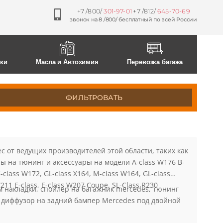
+7 /800/
301-97-01
+7 /812/
645-70-69
звонок на 8 /800/ бесплатный по всей России
ски
Масла и Автохимия
Перевозка багажа
ФИЛЬТРОВАТЬ
 от ведущих производителей этой области, таких как
ы на тюнинг и аксессуары на модели A-class W176 B-
-class W172, GL-class X164, M-class W164, GL-class
W211 E-class, E-class W207 Coupe, SL-Class R230
ом накладки, спойлер на багажник mercedes, тюнинг
 диффузор на задний бампер Mercedes под двойной