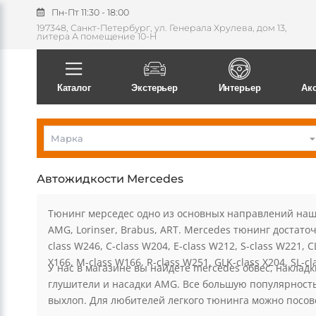
Пн-Пт 11:30 - 18:00
197348, Санкт-Петербург, ул. Генерала Хрулева, дом 13,
литера А помещение 10-Н
Каталог
Экстерьер
Интерьер
Ак
Марка
Автожидкости Mercedes
Тюнинг мерседес одно из основных направлений наше
AMG, Lorinser, Brabus, ART. Mercedes тюнинг достато
class W246, C-class W204, E-class W212, S-class W221, C
X166, M-class W166, R-class W251, GLK-class X204, SL-cl
У нас в магазине вы найдете mercedes обвес, накладк
глушители и насадки AMG. Все большую популярност
выхлоп. Для любителей легкого тюнинга можно посове