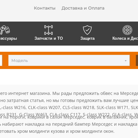
Контакты
Доставка и Оплата
сессуары
Запчасти и ТО
Защита
Колеса и Ди
Модель
го интернет магазина. Мы рады предложить обвес на Мерседес
чно затратная статья, но мы готовы предложить вам лучшие цен
L-class W216, CLK-class W207, CLS-class W218, SLK-class W171, SLK
ass R231, G-Class W463, CLA-class C117, S-class W222, GLA-class, 
и на пороги, коврики в салон Мерседес, коврик в багажник, хр
ь набирают накладка на передний бампер Мерседес и накладка
товать хром молдинги кузова и хром молдинги окон.