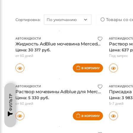
Товары со с
Сортировка:
АВТОЖИДКОСТИ
АВТОЖИДКОСТ
Жидкость AdBlue мочевина Mercedes, объем 10L, оригинал
Цена: 30 317 руб.
Цена: 637 р
от 60 дней
Под запрос
В КОРЗИНУ
АВТОЖИДКОСТИ
АВТОЖИДКОСТ
Раствор мочевины Adblue для Mercedes, 1,89 л., оригинал A000583010712
ФИЛЬТР
Цена: 5 330 руб.
Цена: 3 983
от 60 дней
5-7 дней
В КОРЗИНУ